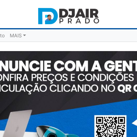
to
MAIS