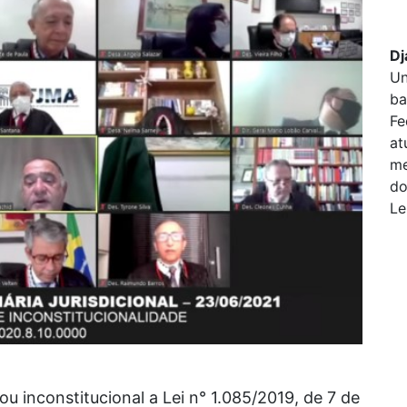
Dj
Un
ba
Fe
at
me
do
Le
u inconstitucional a Lei n° 1.085/2019, de 7 de