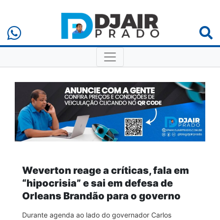
Weverton reage a críticas, fala em
“hipocrisia” e sai em defesa de
Orleans Brandão para o governo
Durante agenda ao lado do governador Carlos